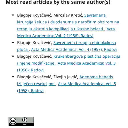
Most read articles by the same author(s)
Blagoje Kovačević, Miroslav Kretić,
Savremena
kirurgija želuca i duodenuma s naročitim obzirom na
terapiju akutnih komplikacija ulkusne bolesti
,
Acta
Medica Academica: Vol. 2 (1956): Radovi
Blagoje Kovačević,
Savremena terapija ehinokokusa
pluća
,
Acta Medica Academica: Vol. 4 (1957): Radovi
Blagoje Kovačević,
Krukenbergova plastična operacija
i njene modifikacije
,
Acta Medica Academica: Vol. 3
(1956): Radovi
Blagoje Kovačević, Živojin Jevtić,
Adenoma hepatis
izliječen resekcijom
,
Acta Medica Academica: Vol. 5
(1958): Radovi