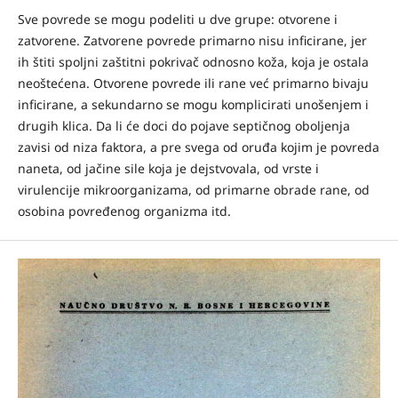
Sve povrede se mogu podeliti u dve grupe: otvorene i
zatvorene. Zatvorene povrede primarno nisu inficirane, jer
ih štiti spoljni zaštitni pokrivač odnosno koža, koja je ostala
neoštećena. Otvorene povrede ili rane već primarno bivaju
inficirane, a sekundarno se mogu komplicirati unošenjem i
drugih klica. Da li će doci do pojave septičnog oboljenja
zavisi od niza faktora, a pre svega od oruđa kojim je povreda
naneta, od jačine sile koja je dejstvovala, od vrste i
virulencije mikroorganizama, od primarne obrade rane, od
osobina povređenog organizma itd.