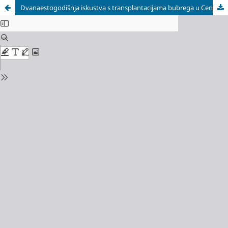
Dvanaestogodišnja iskustva s transplantacijama bubrega u Centru za dijalizu i transplantaciju Hirurške klinike Medicinskog fakulteta - Rijeka