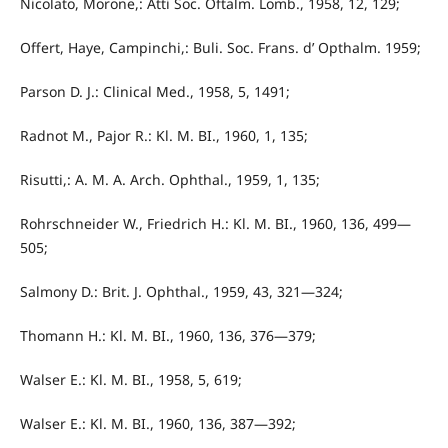
Nicolato, Morone,: Atti Soc. Oftalm. Lomb., 1958, 12, 129;
Offert, Haye, Campinchi,: Buli. Soc. Frans. d’ Opthalm. 1959;
Parson D. J.: Clinical Med., 1958, 5, 1491;
Radnot M., Pajor R.: Kl. M. BI., 1960, 1, 135;
Risutti,: A. M. A. Arch. Ophthal., 1959, 1, 135;
Rohrschneider W., Friedrich H.: Kl. M. BI., 1960, 136, 499—
505;
Salmony D.: Brit. J. Ophthal., 1959, 43, 321—324;
Thomann H.: Kl. M. BI., 1960, 136, 376—379;
Walser E.: Kl. M. BI., 1958, 5, 619;
Walser E.: Kl. M. BI., 1960, 136, 387—392;