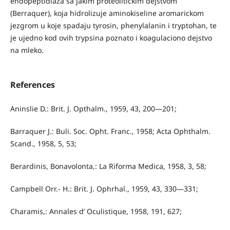
endopeptidiaza sa jakim proteolitičkim dejstvom
(Berraquer), koja hidrolizuje aminokiseline aromarickom
jezgrom u koje spadaju tyrosin, phenylalanin i tryptohan, te
je ujedno kod ovih trypsina poznato i koagulaciono dejstvo
na mleko.
References
Aninslie D.: Brit. J. Opthalm., 1959, 43, 200—201;
Barraquer J.: Buli. Soc. Opht. Franc., 1958; Acta Ophthalm.
Scand., 1958, 5, 53;
Berardinis, Bonavolonta,: La Riforma Medica, 1958, 3, 58;
Campbell Orr.- H.: Brit. J. Ophrhal., 1959, 43, 330—331;
Charamis,: Annales d’ Oculistique, 1958, 191, 627;