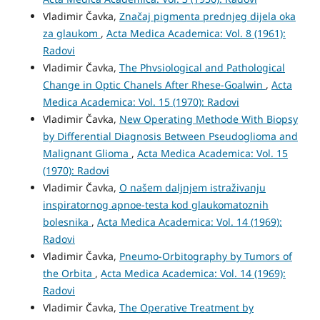
Vladimir Čavka,
Značaj pigmenta prednjeg dijela oka
za glaukom
,
Acta Medica Academica: Vol. 8 (1961):
Radovi
Vladimir Čavka,
The Phvsiological and Pathological
Change in Optic Chanels After Rhese-Goalwin
,
Acta
Medica Academica: Vol. 15 (1970): Radovi
Vladimir Čavka,
New Operating Methode With Biopsy
by Differential Diagnosis Between Pseudoglioma and
Malignant Glioma
,
Acta Medica Academica: Vol. 15
(1970): Radovi
Vladimir Čavka,
O našem daljnjem istraživanju
inspiratornog apnoe-testa kod glaukomatoznih
bolesnika
,
Acta Medica Academica: Vol. 14 (1969):
Radovi
Vladimir Čavka,
Pneumo-Orbitography by Tumors of
the Orbita
,
Acta Medica Academica: Vol. 14 (1969):
Radovi
Vladimir Čavka,
The Operative Treatment by