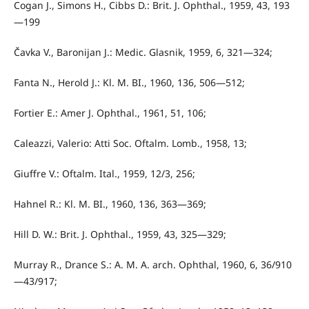
Cogan J., Simons H., Cibbs D.: Brit. J. Ophthal., 1959, 43, 193
—199
Čavka V., Baronijan J.: Medic. Glasnik, 1959, 6, 321—324;
Fanta N., Herold J.: Kl. M. BI., 1960, 136, 506—512;
Fortier E.: Amer J. Ophthal., 1961, 51, 106;
Caleazzi, Valerio: Atti Soc. Oftalm. Lomb., 1958, 13;
Giuffre V.: Oftalm. Ital., 1959, 12/3, 256;
Hahnel R.: Kl. M. BI., 1960, 136, 363—369;
Hill D. W.: Brit. J. Ophthal., 1959, 43, 325—329;
Murray R., Drance S.: A. M. A. arch. Ophthal, 1960, 6, 36/910
—43/917;