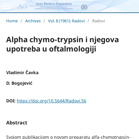
Home
/
Archives
/
Vol. 8 (1961): Radovi
/
Radovi
Alpha chymo-trypsin i njegova
upotreba u oftalmologiji
Vladimir Čavka
D. Bogojević
DOI:
https://doi.org/10.5644/Radovi.56
Abstract
Svojom publikacijom o novom preparatu alfa-chymotrypsin-