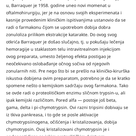
u, Barraquer je 1958. godine uneo novi momenat u
oftalmohirurgiju, jer je na osnovu svojih eksperimenata i
kasnije provedenim kliničkim ispitivanjima ustanovio da se
radi o farmakonu čijom se upotrebom dobija dobra
zonuloliza prilikom ekstrakcije katarakte. Do ovog svog
otkrića Barraquer je došao slučajno, tj. u pokušaju lečenja
hemoragije u staklastom telu intravitrealnom injekcijom
ovog preparata, umesto željenog efekta postigao je
neočekivano oslobađanje očnog sočiva od njegovih
zonularnih niti. Pre nego što bi se prešlo na kliničko-kirurška
iskustva dobijena ovim preparatom, potrebno je da se kratko
spomene nešto o kemijskom sadržaju ovog farmakona. Tako
se ovde radi o proteolitičkom enzimu sličnom trypsin-u, ali
ipak kemijski različitom. Pored alfa — postoje još beta,
gama, delta i pi-chymotrypsin. Ovi razni tripsini dobivaju se
iz tkiva pankreasa, i to gde se posle aktivacije
chymotrypsiinogena, očišćenja i kristalizovanja, dobija
chymotrypsin. Ovaj kristalizovani chymotrypsin je i