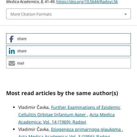
Medica Academica
,
8
, 41-49.
https://doi.org/10.5644/Radovi.56
More Citation Formats
share
share
mail
Most read articles by the same author(s)
Vladimir Čavka,
Further Examinations of Epidemic
Cellulitis Orbitae Infantum Apter
,
Acta Medica
Academica: Vol. 14 (1969): Radovi
Vladimir Čavka,
Etiogeneza primarnoga glaukoma
,
Acta Medica Academica: Vol. 3 (1956): Radovi