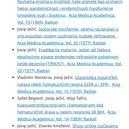
fluvijalna erozija u prošlosti naše planete kao primarni
faktor pandemičnosti i endemičnosti hipofunkcije
tireoideje ljudi i životinja
,
Acta Medica Academica:
Vol. 14 (1969): Radovi
Josip Ježić,
Stočarske minifarme, veoma racionalan a
vrlo pouzdan sistem suzbijanja ljudske nefropatije
,
Acta Medica Academica: Vol. 20 (1977): Radovi
Josip Ježić,
Eradikacija malarije, jedan od faktora
eksplozivne pojave endemske nefropatije polovinom
šeste decenije (1956/57)
,
Acta Medica Academica: Vol.
20 (1977): Radovi
Vladimir Nesterov, Josip Ježić,
Usporedba botaničkih
nalaza nekih hematuričnih rejona SSSR-a i SFRJ
,
Acta
Medica Academica: Vol. 15 (1970): Radovi
Safet Begović, Josip Ježić, Alija Tafro,
Koagulotrombocitogrami i hematogrami kod
hematuričnih krava u nekim rejonima SR BiH
,
Acta
Medica Academica: Vol. 14 (1969): Radovi
Josip Ježić, Zvonko Knežević,
Drugi prilog izučavanju