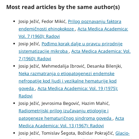
Most read articles by the same author(s)
Josip Ježić, Fedor Mikić,
Prilog poznavanju faktora
endemičnosti ehinokokoze
,
Acta Medica Academica:
Vol. 7 (1960): Radovi
Josip Ježić,
Pođimo korak dalje u pravcu prirodnije
sistematizacije mikroba
,
Acta Medica Academica: Vol.
7 (1960): Radovi
Josip Ježić, Mehmedalija Ibrović, Desanka Bilenjki,
Neka razmatranja o etiopatogenezi endemske
nefropatije kod ljudi i vezikalne hematurije kod
goveda
,
Acta Medica Academica: Vol. 19 (1975):
Radovi
Josip Ježić, Jevrosima Begović, Hazim Mahić,
Radiometrijski prilog izučavanju etiologije i
patogeneze hematuričnog sindroma goveda
,
Acta
Medica Academica: Vol. 13 (1967): Radovi
Josip Ježić, Tomislav Šegota, Božidar Pokrajčić,
Glacio-