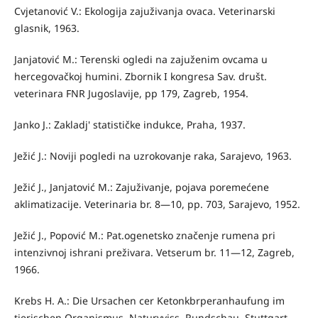
Cvjetanović V.: Ekologija zajuživanja ovaca. Veterinarski
glasnik, 1963.
Janjatović M.: Terenski ogledi na zajuženim ovcama u
hercegovačkoj humini. Zbornik I kongresa Sav. društ.
veterinara FNR Jugoslavije, pp 179, Zagreb, 1954.
Janko J.: Zakladj' statističke indukce, Praha, 1937.
Ježić J.: Noviji pogledi na uzrokovanje raka, Sarajevo, 1963.
Ježić J., Janjatović M.: Zajuživanje, pojava poremećene
aklima­tizacije. Veterinaria br. 8—10, pp. 703, Sarajevo, 1952.
Ježić J., Popović M.: Pat.ogenetsko značenje rumena pri
intenzivnoj ishrani preživara. Vetserum br. 11—12, Zagreb,
1966.
Krebs H. A.: Die Ursachen cer Ketonkbrperanhaufung im
tierischen Organismus. Naturvviss. Rundschau, Stuttgart,