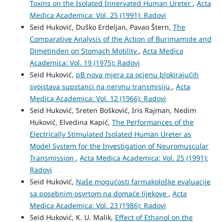
Toxins on the Isolated Innervated Human Ureter
,
Acta
Medica Academica: Vol. 25 (1991): Radovi
Seid Huković, Duško Erdeljan, Pavao Štern,
The
Comparative Analysis of the Action of Burimamide and
Dimetinden on Stomach Motility
,
Acta Medica
Academica: Vol. 19 (1975): Radovi
Seid Huković,
pB nova mjera za ocjenu blokirajućih
svojstava supstanci na nervnu transmisiju
,
Acta
Medica Academica: Vol. 12 (1966): Radovi
Seid Huković, Sreten Bošković, Iris Rajman, Nedim
Huković, Elvedina Kapić,
The Performances of the
Electrically Stimulated Isolated Human Ureter as
Model System for the Investigation of Neuromuscular
Transmission
,
Acta Medica Academica: Vol. 25 (1991):
Radovi
Seid Huković,
Naše mogućosti farmakološke evaluacije
sa posebnim osvrtom na domaće lijekove
,
Acta
Medica Academica: Vol. 23 (1986): Radovi
Seid Huković, K. U. Malik,
Effect of Ethanol on the