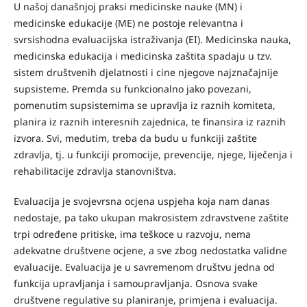
U našoj današnjoj praksi medicinske nauke (MN) i
medicinske edukacije (ME) ne postoje relevantna i
svrsishodna evaluacijska istraživanja (EI). Medicinska nauka,
medicinska edukacija i medicinska zaštita spadaju u tzv.
sistem društvenih djelatnosti i cine njegove najznačajnije
supsisteme. Premda su funkcionalno jako povezani,
pomenutim supsistemima se upravlja iz raznih komiteta,
planira iz raznih interesnih zajednica, te finansira iz raznih
izvora. Svi, medutim, treba da budu u funkciji zaštite
zdravlja, tj. u funkciji promocije, prevencije, njege, liječenja i
rehabilitacije zdravlja stanovništva.
Evaluacija je svojevrsna ocjena uspjeha koja nam danas
nedostaje, pa tako ukupan makrosistem zdravstvene zaštite
trpi određene pritiske, ima teškoce u razvoju, nema
adekvatne društvene ocjene, a sve zbog nedostatka validne
evaluacije. Evaluacija je u savremenom društvu jedna od
funkcija upravljanja i samoupravljanja. Osnova svake
društvene regulative su planiranje, primjena i evaluacija.