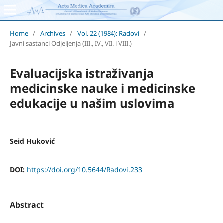
Home
/
Archives
/
Vol. 22 (1984): Radovi
/
Javni sastanci Odjeljenja (III., IV., VII. i VIII.)
Evaluacijska istraživanja
medicinske nauke i medicinske
edukacije u našim uslovima
Seid Huković
DOI:
https://doi.org/10.5644/Radovi.233
Abstract